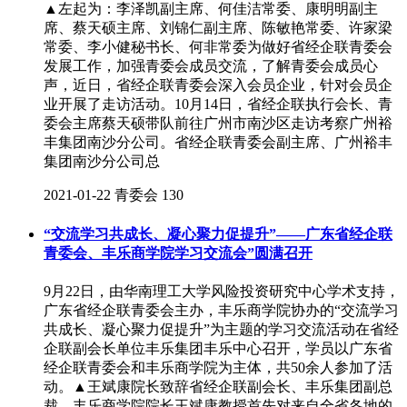
▲左起为：李泽凯副主席、何佳洁常委、康明明副主
席、蔡天硕主席、刘锦仁副主席、陈敏艳常委、许家梁
常委、李小健秘书长、何非常委为做好省经企联青委会
发展工作，加强青委会成员交流，了解青委会成员心
声，近日，省经企联青委会深入会员企业，针对会员企
业开展了走访活动。10月14日，省经企联执行会长、青
委会主席蔡天硕带队前往广州市南沙区走访考察广州裕
丰集团南沙分公司。省经企联青委会副主席、广州裕丰
集团南沙分公司总
2021-01-22
青委会
130
“交流学习共成长、凝心聚力促提升”——广东省经企联
青委会、丰乐商学院学习交流会”圆满召开
9月22日，由华南理工大学风险投资研究中心学术支持，
广东省经企联青委会主办，丰乐商学院协办的“交流学习
共成长、凝心聚力促提升”为主题的学习交流活动在省经
企联副会长单位丰乐集团丰乐中心召开，学员以广东省
经企联青委会和丰乐商学院为主体，共50余人参加了活
动。▲王斌康院长致辞省经企联副会长、丰乐集团副总
裁、丰乐商学院院长王斌康教授首先对来自全省各地的